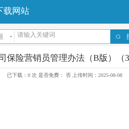
下载网站
司保险营销员管理办法（B版）（38页
已下载：0 次 是否免费：
否
上传时间：2025-08-08